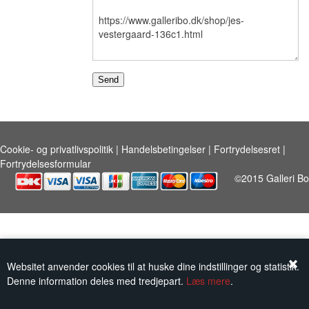
KUNSTNERE
KUNSTTRYK OG KORT
FIGURER
★ ★ ★ ★ ★
Cookie- og privatlivspolitik
|
Handelsbetingelser
|
Fortrydelsesret
|
Fortrydelsesformular
FORSIDE
GAVEKORT
©2015 Galleri Bo
ERHVERVSINDRETNING
OM
KONTAKT
Websitet anvender cookies til at huske dine indstillinger og statistik.
Denne information deles med tredjepart.
Læs mere
.