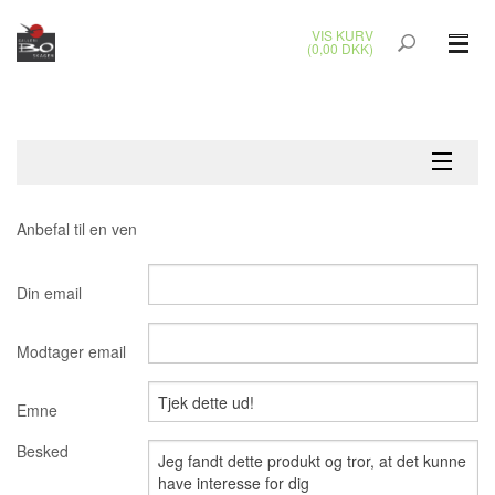
VIS KURV
(0,00 DKK)
GLASKUNST
MALERIER
KERAMIK & RAKU
Anbefal til en ven
BRONZEKUNST
Din email
SMYKKER
Modtager email
JUL
Emne
UDENDØRS KUNST
Besked
GAVEKORT