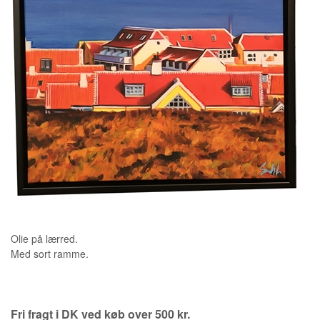
KUNSTNERE
KUNSTTRYK OG KORT
FIGURER
★ ★ ★ ★ ★
FORSIDE
GAVEKORT
ERHVERVSINDRETNING
OM
Olie på lærred.
KONTAKT
Med sort ramme.
Fri fragt i DK ved køb over 500 kr.