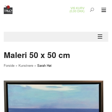
VIS KURV
(0,00 DKK)
GLASKUNST
MALERIER
KERAMIK & RAKU
Maleri 50 x 50 cm
BRONZEKUNST
»
»
Forside
Kunstnere
Sarah Høi
SMYKKER
JUL
UDENDØRS KUNST
GAVEKORT