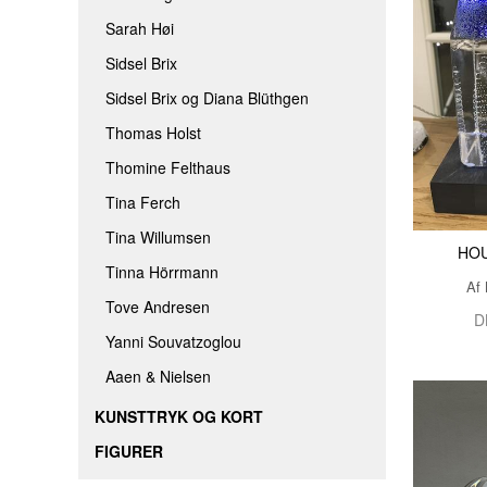
Sarah Høi
Sidsel Brix
Sidsel Brix og Diana Blüthgen
Thomas Holst
Thomine Felthaus
Tina Ferch
Tina Willumsen
HOU
Tinna Hörrmann
Af 
Tove Andresen
D
Yanni Souvatzoglou
Aaen & Nielsen
KUNSTTRYK OG KORT
FIGURER