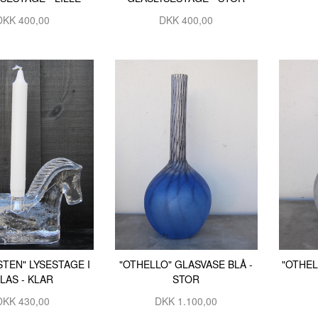
DKK 400,00
DKK 400,00
STEN" LYSESTAGE I
"OTHELLO" GLASVASE BLÅ -
"OTHEL
LAS - KLAR
STOR
DKK 430,00
DKK 1.100,00