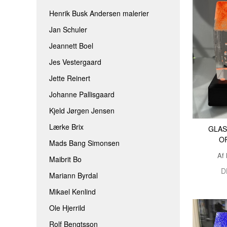
Henrik Busk Andersen malerier
Jan Schuler
Jeannett Boel
Jes Vestergaard
Jette Reinert
Johanne Pallisgaard
Kjeld Jørgen Jensen
Lærke Brix
GLAS
O
Mads Bang Simonsen
Af 
Maibrit Bo
D
Mariann Byrdal
Mikael Kenlind
Ole Hjerrild
Rolf Bengtsson