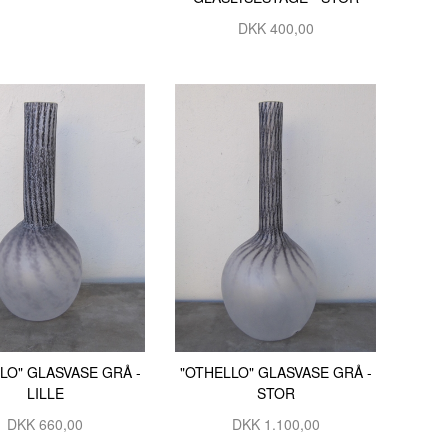
SIDSEL BRIX OG DIANA BL
DKK 400,00
THOMAS HOLST
THOMINE FELTHAUS
TINA FERCH
TINA WILLUMSEN
TINNA HÖRRMANN
TOVE ANDRESEN
YANNI SOUVATZOGLOU
AAEN & NIELSEN
LO" GLASVASE GRÅ -
"OTHELLO" GLASVASE GRÅ -
LILLE
STOR
DKK 660,00
DKK 1.100,00