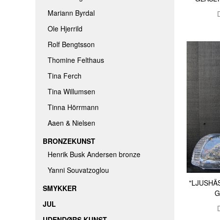
Mariann Byrdal
Ole Hjerrild
Rolf Bengtsson
Thomine Felthaus
Tina Ferch
Tina Willumsen
Tinna Hörrmann
Aaen & Nielsen
BRONZEKUNST
Henrik Busk Andersen bronze
Yanni Souvatzoglou
"LJUSHÄ
SMYKKER
G
JUL
UDENDØRS KUNST