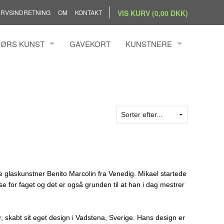
RVSINDRETNING
OM
KONTAKT
VIS KURV (0,00 DKK)
ØRS KUNST
GAVEKORT
KUNSTNERE
BANG SIMONSEN
ANDRZEJ RAFALSKI
N BYRDAL
ANN KRISTOFFERSEN
BENGTSSON
ANNEMETTE HOIER
S HOLST
ANNETTE KAMPMANN ILFEL
ILLUMSEN
ANNETTE PRINTZ
 HÖRRMANN
CHRISTINA WELDINGH
 NIELSEN
CLAUS BRØNDUM SØRENSE
 glaskunstner Benito Marcolin fra Venedig. Mikael startede
DIANA BLÜTHGEN
se for faget og det er også grunden til at han i dag mestrer
ELLY PEDERSEN
EVA PEDERSEN
 skabt sit eget design i Vadstena, Sverige. Hans design er