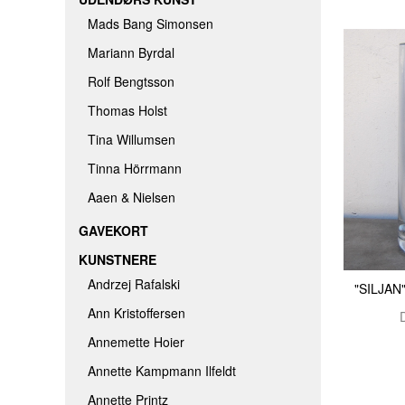
Mads Bang Simonsen
Mariann Byrdal
Rolf Bengtsson
Thomas Holst
Tina Willumsen
Tinna Hörrmann
Aaen & Nielsen
GAVEKORT
KUNSTNERE
Andrzej Rafalski
"SILJAN
Ann Kristoffersen
Annemette Hoier
Annette Kampmann Ilfeldt
Annette Printz