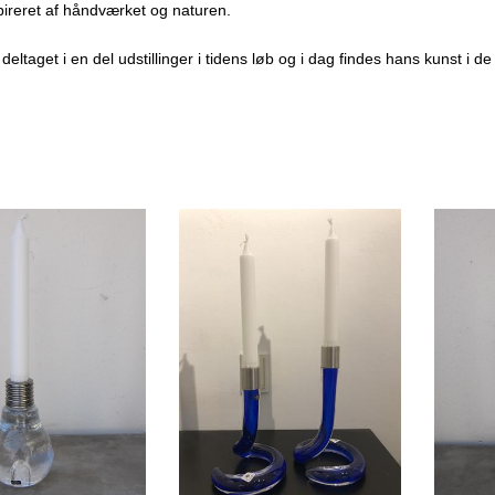
spireret af håndværket og naturen.
SON
deltaget i en del udstillinger i tidens løb og i dag findes hans kunst i 
HAUS
EN
ANN
N