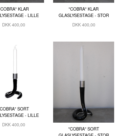
"COBRA" KLAR
"COBRA" KLAR
JETTE REINERT
LYSESTAGE - LILLE
GLASLYSESTAGE - STOR
JOHANNE PALLISGAARD
DKK 400,00
DKK 400,00
KJELD JØRGEN JENSEN
LÆRKE BRIX
MADS BANG SIMONSEN
MAIBRIT BO
MARIANN BYRDAL
MIKAEL KENLIND
OLE HJERRILD
ROLF BENGTSSON
"COBRA" SORT
LYSESTAGE - LILLE
SARAH HØI
DKK 400,00
SIDSEL BRIX
"COBRA" SORT
GLASLYSESTAGE - STOR