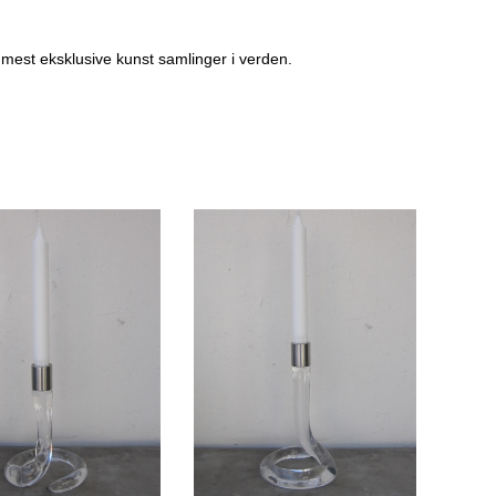
FREDRIK PALMGREN
de mest eksklusive kunst samlinger i verden.
GABY ACEVEDO
GITTE ALS
GITTE LEA ANDERSEN
GITTE TOFT
GLENNI ANDERSEN
HANNE MUNK KURE
HELENE RØMER
HENRIK BUSK ANDERSEN B
HENRIK BUSK ANDERSEN M
JAN SCHULER
JEANNETT BOEL
JES VESTERGAARD