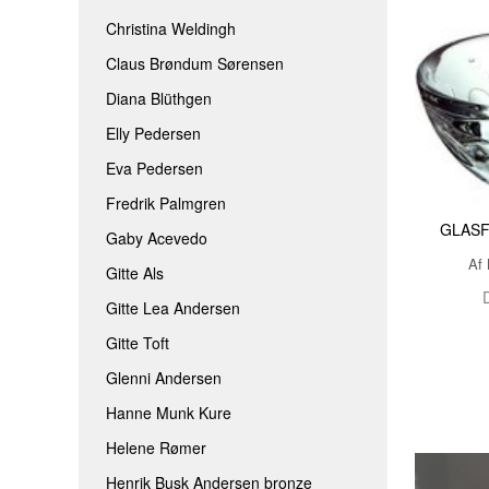
Christina Weldingh
Claus Brøndum Sørensen
Diana Blüthgen
Elly Pedersen
Eva Pedersen
Fredrik Palmgren
GLASF
Gaby Acevedo
Af 
Gitte Als
Gitte Lea Andersen
Gitte Toft
Glenni Andersen
Hanne Munk Kure
Helene Rømer
Henrik Busk Andersen bronze