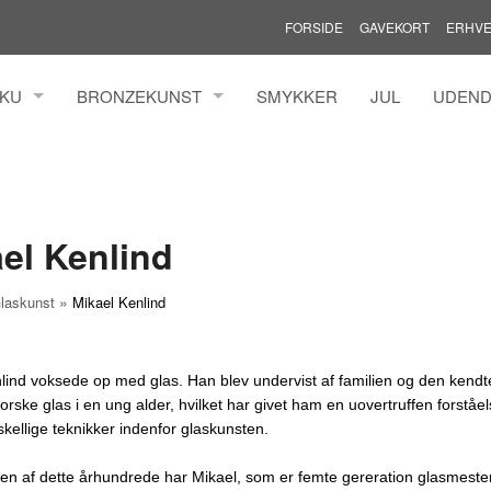
FORSIDE
GAVEKORT
ERHVE
AKU
BRONZEKUNST
SMYKKER
JUL
UDEND
MANN ILFELDT
HENRIK BUSK ANDERSEN BRONZE
MADS 
TZ
YANNI SOUVATZOGLOU
MARIAN
LDINGH
ROLF 
el Kenlind
N
THOMA
TINA W
»
laskunst
Mikael Kenlind
GREN
TINNA
KURE
AAEN &
lind voksede op med glas. Han blev undervist af familien og den kendte
IMONSEN
rske glas i en ung alder, hvilket har givet ham en uovertruffen forståel
kellige teknikker indenfor glaskunsten.
ER
AL
ten af dette århundrede har Mikael, som er femte gereration glasmester,