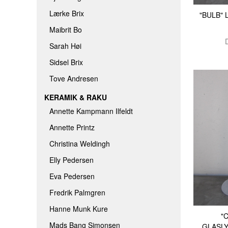
Lærke Brix
"BULB" 
Maibrit Bo
Sarah Høi
Sidsel Brix
Tove Andresen
KERAMIK & RAKU
Annette Kampmann Ilfeldt
Annette Printz
Christina Weldingh
Elly Pedersen
Eva Pedersen
Fredrik Palmgren
Hanne Munk Kure
"
Mads Bang Simonsen
GLASLY