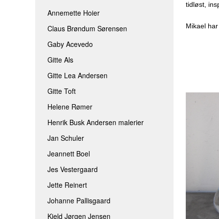
tidløst, in
JEANNETT BOEL
ROLF BENGTS
Annemette Hoier
Mikael har 
Claus Brøndum Sørensen
JES VESTERGAARD
THOMINE FELT
Gaby Acevedo
JETTE REINERT
TINA FERCH
Gitte Als
JOHANNE PALLISGAARD
TINA WILLUMS
Gitte Lea Andersen
KJELD JØRGEN JENSEN
TINNA HÖRRM
Gitte Toft
LÆRKE BRIX
AAEN & NIELSE
Helene Rømer
MAIBRIT BO
Henrik Busk Andersen malerier
SARAH HØI
Jan Schuler
SIDSEL BRIX
Jeannett Boel
TOVE ANDRESEN
Jes Vestergaard
Jette Reinert
Johanne Pallisgaard
Kjeld Jørgen Jensen