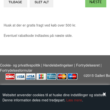
KUNSTNERE
KUNSTTRYK OG KORT
Husk at der er gratis fragt ved køb over 500 kr.
FIGURER
Eventuel rabatkode indtastes på næste side.
★ ★ ★ ★ ★
FORSIDE
GAVEKORT
Cookie- og privatlivspolitik
|
Handelsbetingelser
|
Fortrydelsesret
|
Fortrydelsesformular
ERHVERVSINDRETNING
OM
©2015 Galleri Bo
KONTAKT
Websitet anvender cookies til at huske dine indstillinger og statistik.
Denne information deles med tredjepart.
Læs mere
.