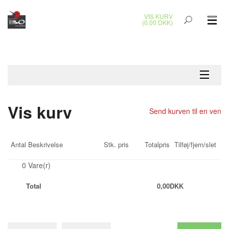
VIS KURV
(0,00 DKK)
GLASKUNST
MALERIER
KERAMIK & RAKU
Vis kurv
Send kurven til en ven
BRONZEKUNST
Antal
Beskrivelse
Stk. pris
Totalpris
Tilføj/fjern/slet
SMYKKER
0
Vare(r)
JUL
Total
0,00
DKK
UDENDØRS KUNST
GAVEKORT