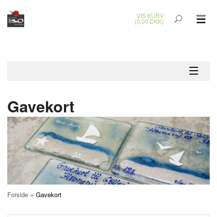
VIS KURV
(0,00 DKK)
GLASKUNST
MALERIER
KERAMIK & RAKU
Gavekort
BRONZEKUNST
SMYKKER
JUL
UDENDØRS KUNST
»
Forside
Gavekort
GAVEKORT