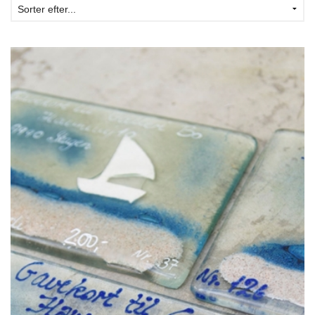
KUNSTNERE
KUNSTTRYK OG KORT
FIGURER
★ ★ ★ ★ ★
FORSIDE
GAVEKORT
ERHVERVSINDRETNING
OM
KONTAKT