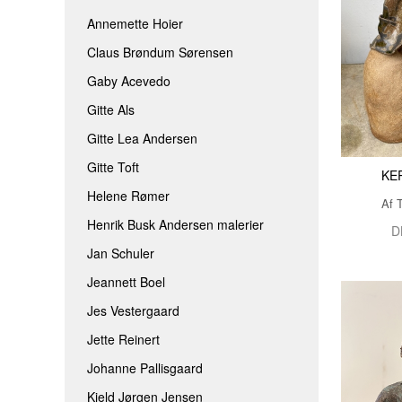
JEANNETT BOEL
ROLF BENGTS
Annemette Hoier
Claus Brøndum Sørensen
JES VESTERGAARD
THOMINE FELT
Gaby Acevedo
JETTE REINERT
TINA FERCH
Gitte Als
JOHANNE PALLISGAARD
TINA WILLUMS
Gitte Lea Andersen
KJELD JØRGEN JENSEN
TINNA HÖRRM
Gitte Toft
KE
LÆRKE BRIX
AAEN & NIELSE
Helene Rømer
Af 
MAIBRIT BO
Henrik Busk Andersen malerier
D
SARAH HØI
Jan Schuler
SIDSEL BRIX
Jeannett Boel
TOVE ANDRESEN
Jes Vestergaard
Jette Reinert
Johanne Pallisgaard
Kjeld Jørgen Jensen