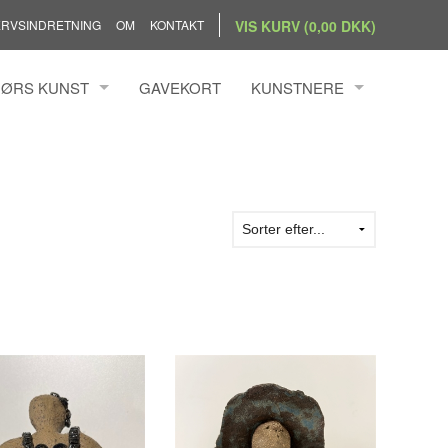
RVSINDRETNING
OM
KONTAKT
VIS KURV (0,00 DKK)
ØRS KUNST
GAVEKORT
KUNSTNERE
BANG SIMONSEN
ANDRZEJ RAFALSKI
N BYRDAL
ANN KRISTOFFERSEN
BENGTSSON
ANNEMETTE HOIER
S HOLST
ANNETTE KAMPMANN ILFEL
ILLUMSEN
ANNETTE PRINTZ
 HÖRRMANN
CHRISTINA WELDINGH
 NIELSEN
CLAUS BRØNDUM SØRENSE
DIANA BLÜTHGEN
ELLY PEDERSEN
EVA PEDERSEN