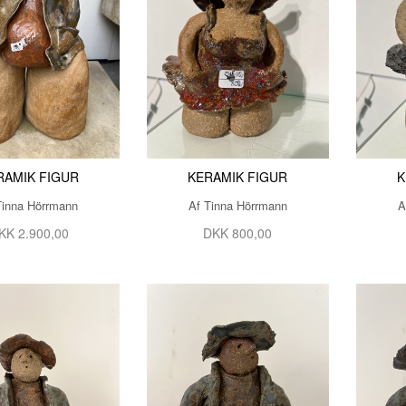
SON
HAUS
EN
ANN
RAMIK FIGUR
KERAMIK FIGUR
K
N
Tinna Hörrmann
Af Tinna Hörrmann
A
KK 2.900,00
DKK 800,00