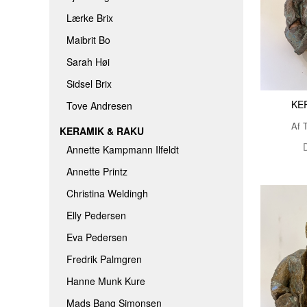
Lærke Brix
Maibrit Bo
Sarah Høi
Sidsel Brix
KE
Tove Andresen
Af 
KERAMIK & RAKU
Annette Kampmann Ilfeldt
Annette Printz
Christina Weldingh
Elly Pedersen
Eva Pedersen
Fredrik Palmgren
Hanne Munk Kure
Mads Bang Simonsen