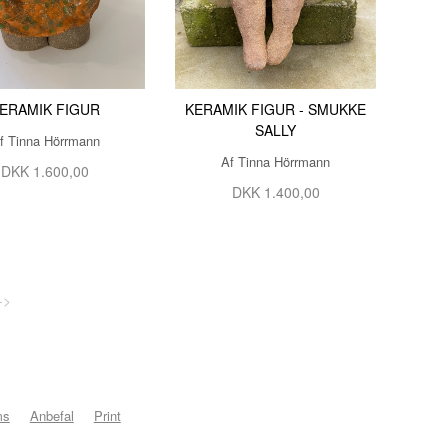
SIDSEL BRIX OG DIANA BL
THOMAS HOLST
THOMINE FELTHAUS
TINA FERCH
ERAMIK FIGUR
KERAMIK FIGUR - SMUKKE
SALLY
f Tinna Hörrmann
TINA WILLUMSEN
Af Tinna Hörrmann
DKK 1.600,00
TINNA HÖRRMANN
DKK 1.400,00
TOVE ANDRESEN
YANNI SOUVATZOGLOU
AAEN & NIELSEN
->
ms
Anbefal
Print