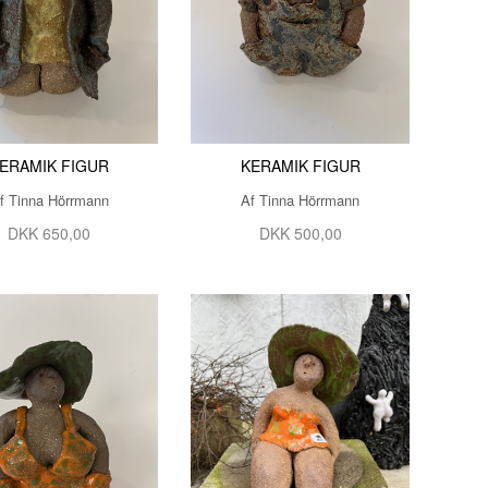
JETTE REINERT
JOHANNE PALLISGAARD
KJELD JØRGEN JENSEN
LÆRKE BRIX
ERAMIK FIGUR
KERAMIK FIGUR
MADS BANG SIMONSEN
f Tinna Hörrmann
Af Tinna Hörrmann
MAIBRIT BO
DKK 650,00
DKK 500,00
MARIANN BYRDAL
MIKAEL KENLIND
OLE HJERRILD
ROLF BENGTSSON
SARAH HØI
SIDSEL BRIX