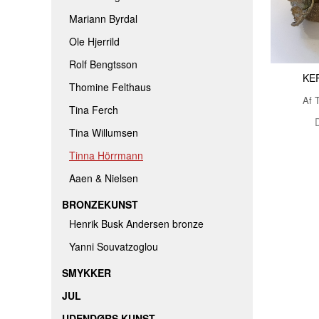
Mariann Byrdal
Ole Hjerrild
Rolf Bengtsson
KE
Thomine Felthaus
Af 
Tina Ferch
Tina Willumsen
Tinna Hörrmann
Aaen & Nielsen
BRONZEKUNST
Henrik Busk Andersen bronze
Yanni Souvatzoglou
SMYKKER
JUL
UDENDØRS KUNST