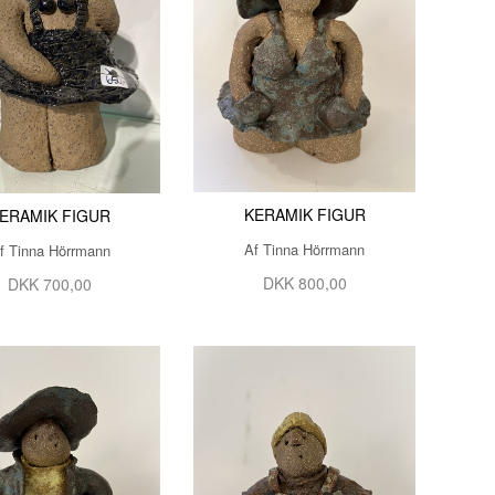
FREDRIK PALMGREN
GABY ACEVEDO
GITTE ALS
GITTE LEA ANDERSEN
GITTE TOFT
KERAMIK FIGUR
ERAMIK FIGUR
GLENNI ANDERSEN
Af Tinna Hörrmann
f Tinna Hörrmann
HANNE MUNK KURE
DKK 800,00
DKK 700,00
HELENE RØMER
HENRIK BUSK ANDERSEN B
HENRIK BUSK ANDERSEN M
JAN SCHULER
JEANNETT BOEL
JES VESTERGAARD