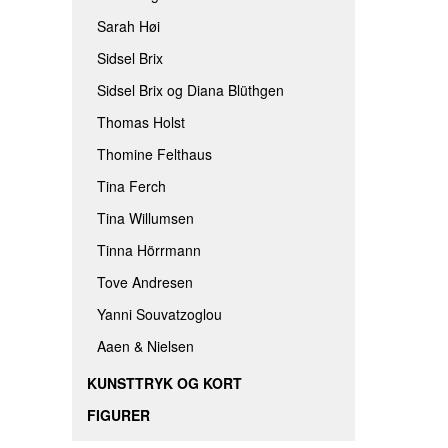
Sarah Høi
Sidsel Brix
Sidsel Brix og Diana Blüthgen
Thomas Holst
Thomine Felthaus
Tina Ferch
Tina Willumsen
Tinna Hörrmann
Tove Andresen
Yanni Souvatzoglou
Aaen & Nielsen
KUNSTTRYK OG KORT
FIGURER