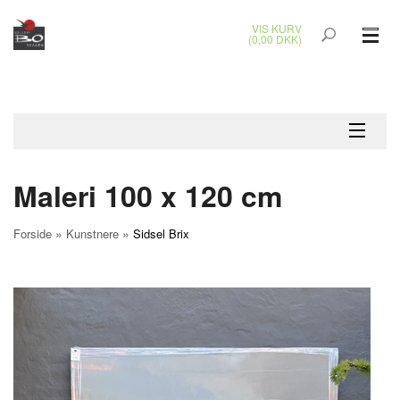
VIS KURV
(0,00 DKK)
GLASKUNST
MALERIER
KERAMIK & RAKU
Maleri 100 x 120 cm
BRONZEKUNST
»
»
Forside
Kunstnere
Sidsel Brix
SMYKKER
JUL
UDENDØRS KUNST
GAVEKORT