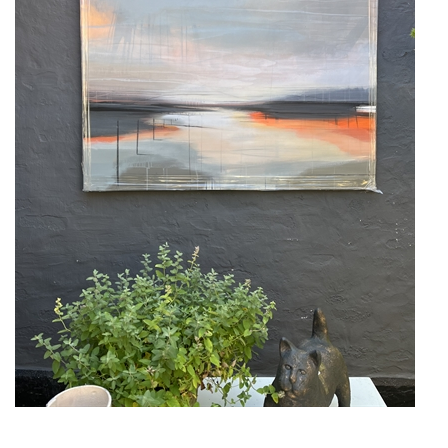
KUNSTNERE
KUNSTTRYK OG KORT
FIGURER
★ ★ ★ ★ ★
FORSIDE
GAVEKORT
ERHVERVSINDRETNING
OM
KONTAKT