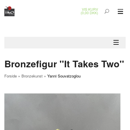
VIS KURV
(0,00 DKK)
GLASKUNST
MALERIER
KERAMIK & RAKU
Bronzefigur ''It Takes Two''
BRONZEKUNST
»
»
Forside
Bronzekunst
Yanni Souvatzoglou
SMYKKER
JUL
UDENDØRS KUNST
GAVEKORT