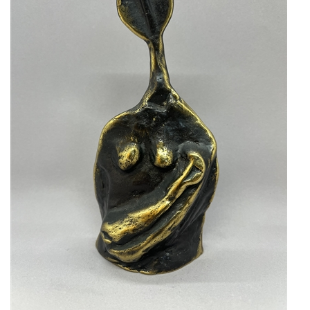
KUNSTNERE
KUNSTTRYK OG KORT
FIGURER
★ ★ ★ ★ ★
FORSIDE
GAVEKORT
ERHVERVSINDRETNING
OM
KONTAKT