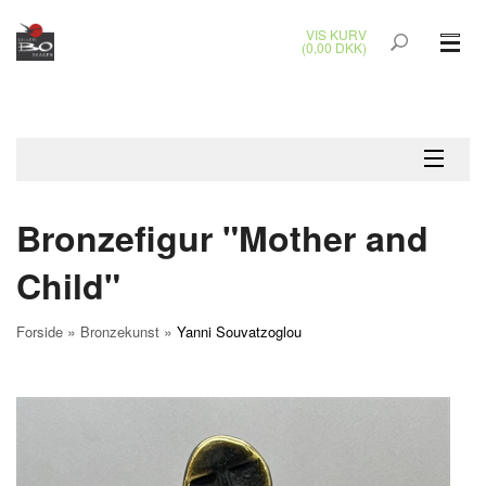
VIS KURV
(0,00 DKK)
GLASKUNST
MALERIER
KERAMIK & RAKU
Bronzefigur "Mother and
BRONZEKUNST
Child"
SMYKKER
»
»
Forside
Bronzekunst
Yanni Souvatzoglou
JUL
UDENDØRS KUNST
GAVEKORT