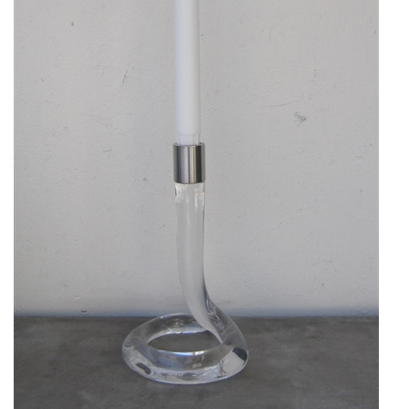
KUNSTNERE
KUNSTTRYK OG KORT
FIGURER
★ ★ ★ ★ ★
FORSIDE
GAVEKORT
ERHVERVSINDRETNING
OM
KONTAKT