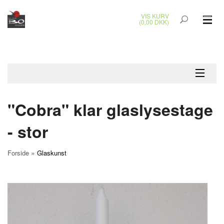
VIS KURV
(0,00 DKK)
GLASKUNST
MALERIER
KERAMIK & RAKU
"Cobra" klar glaslysestage
BRONZEKUNST
- stor
SMYKKER
»
Forside
Glaskunst
JUL
UDENDØRS KUNST
GAVEKORT