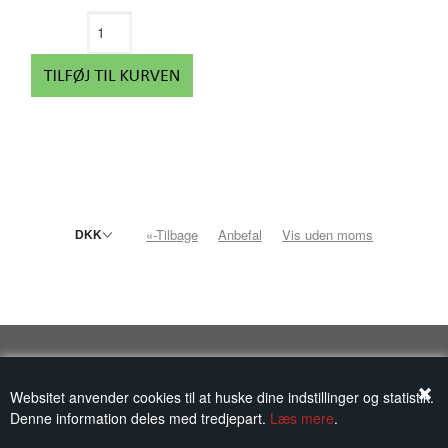
«-Tilbage
Anbefal
Vis uden moms
Cookie- og privatlivspolitik
|
Handelsbetingelser
|
Fortrydelsesret
|
Fortrydelsesformular
Websitet anvender cookies til at huske dine indstillinger og statistik.
©2015 Galleri Bo
Denne information deles med tredjepart.
Læs mere
.