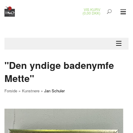
VIS KURV
(0,00 DKK)
GLASKUNST
MALERIER
KERAMIK & RAKU
"Den yndige badenymfe
BRONZEKUNST
Mette"
SMYKKER
»
»
Forside
Kunstnere
Jan Schuler
JUL
UDENDØRS KUNST
GAVEKORT