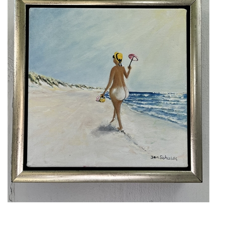
KUNSTNERE
KUNSTTRYK OG KORT
FIGURER
★ ★ ★ ★ ★
FORSIDE
GAVEKORT
ERHVERVSINDRETNING
OM
KONTAKT