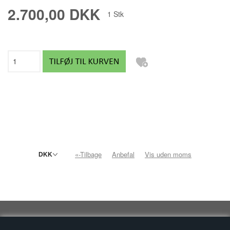
2.700,00 DKK
1
Stk
«-Tilbage
Anbefal
Vis uden moms
Cookie- og privatlivspolitik
|
Handelsbetingelser
|
Fortrydelsesret
|