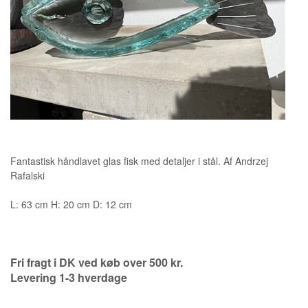
KUNSTNERE
KUNSTTRYK OG KORT
FIGURER
★ ★ ★ ★ ★
Fantastisk håndlavet glas fisk med detaljer i stål. Af Andrzej
Rafalski
FORSIDE
GAVEKORT
L: 63 cm H: 20 cm D: 12 cm
ERHVERVSINDRETNING
OM
KONTAKT
Fri fragt i DK ved køb over 500 kr.
Levering 1-3 hverdage