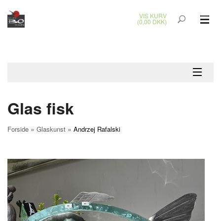
VIS KURV
(0,00 DKK)
GLASKUNST
MALERIER
KERAMIK & RAKU
Glas fisk
BRONZEKUNST
»
»
Forside
Glaskunst
Andrzej Rafalski
SMYKKER
JUL
UDENDØRS KUNST
GAVEKORT