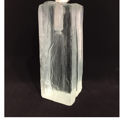
KUNSTNERE
KUNSTTRYK OG KORT
FIGURER
★ ★ ★ ★ ★
FORSIDE
GAVEKORT
ERHVERVSINDRETNING
OM
KONTAKT