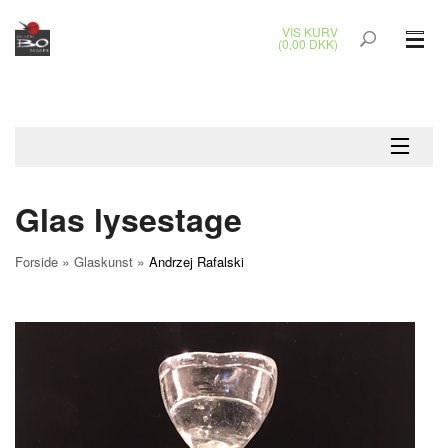
VIS KURV
(0,00 DKK)
GLASKUNST
MALERIER
KERAMIK & RAKU
Glas lysestage
BRONZEKUNST
»
»
Forside
Glaskunst
Andrzej Rafalski
SMYKKER
JUL
UDENDØRS KUNST
GAVEKORT