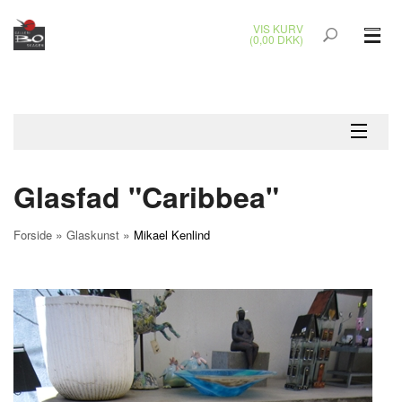
VIS KURV
(0,00 DKK)
GLASKUNST
MALERIER
KERAMIK & RAKU
Glasfad "Caribbea"
BRONZEKUNST
»
»
Forside
Glaskunst
Mikael Kenlind
SMYKKER
JUL
UDENDØRS KUNST
GAVEKORT