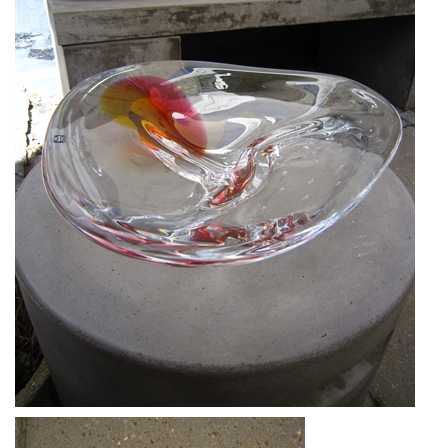
KUNSTNERE
KUNSTTRYK OG KORT
FIGURER
★ ★ ★ ★ ★
FORSIDE
GAVEKORT
ERHVERVSINDRETNING
OM
KONTAKT