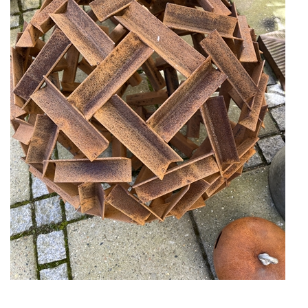
KUNSTNERE
KUNSTTRYK OG KORT
FIGURER
★ ★ ★ ★ ★
FORSIDE
GAVEKORT
ERHVERVSINDRETNING
OM
KONTAKT