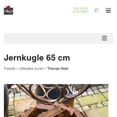
VIS KURV
(0,00 DKK)
GLASKUNST
MALERIER
KERAMIK & RAKU
Jernkugle 65 cm
BRONZEKUNST
»
»
Forside
Udendørs kunst
Thomas Holst
SMYKKER
JUL
UDENDØRS KUNST
GAVEKORT