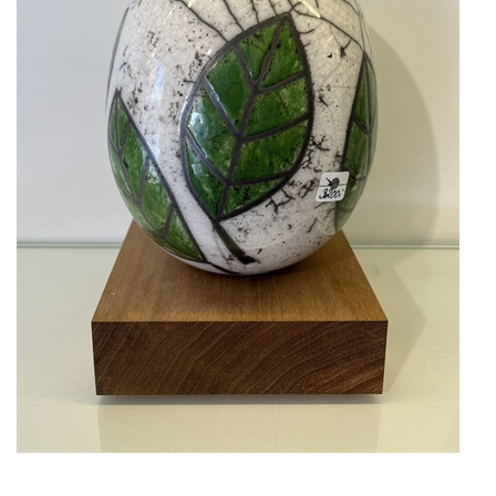
KUNSTNERE
KUNSTTRYK OG KORT
FIGURER
★ ★ ★ ★ ★
FORSIDE
GAVEKORT
ERHVERVSINDRETNING
OM
KONTAKT