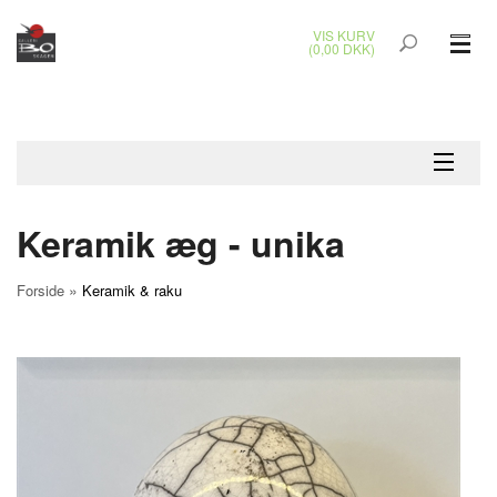
VIS KURV
(0,00 DKK)
GLASKUNST
MALERIER
KERAMIK & RAKU
Keramik æg - unika
BRONZEKUNST
»
Forside
Keramik & raku
SMYKKER
JUL
UDENDØRS KUNST
GAVEKORT