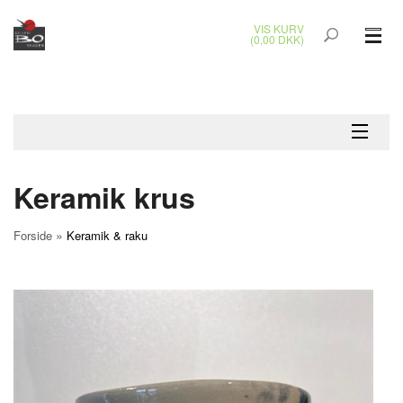
VIS KURV
(0,00 DKK)
GLASKUNST
MALERIER
KERAMIK & RAKU
Keramik krus
BRONZEKUNST
»
Forside
Keramik & raku
SMYKKER
JUL
UDENDØRS KUNST
GAVEKORT