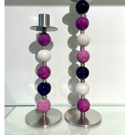
KUNSTNERE
KUNSTTRYK OG KORT
FIGURER
★ ★ ★ ★ ★
FORSIDE
GAVEKORT
ERHVERVSINDRETNING
OM
KONTAKT