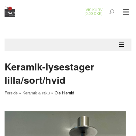
VIS KURV
(0,00 DKK)
GLASKUNST
MALERIER
KERAMIK & RAKU
Keramik-lysestager
BRONZEKUNST
lilla/sort/hvid
SMYKKER
»
»
Forside
Keramik & raku
Ole Hjerrild
JUL
UDENDØRS KUNST
GAVEKORT