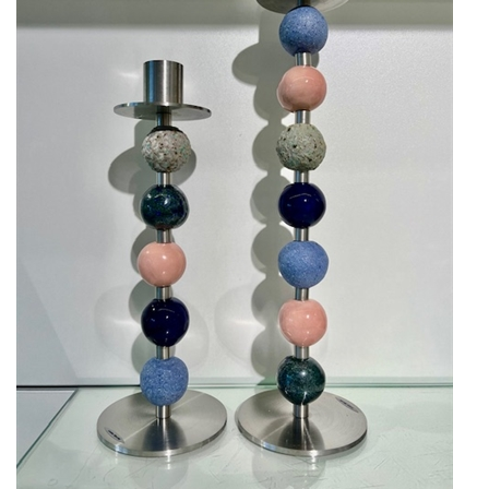
KUNSTNERE
KUNSTTRYK OG KORT
FIGURER
★ ★ ★ ★ ★
FORSIDE
GAVEKORT
ERHVERVSINDRETNING
OM
KONTAKT