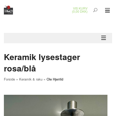
VIS KURV
(0,00 DKK)
GLASKUNST
MALERIER
KERAMIK & RAKU
Keramik lysestager
BRONZEKUNST
rosa/blå
SMYKKER
»
»
Forside
Keramik & raku
Ole Hjerrild
JUL
UDENDØRS KUNST
GAVEKORT