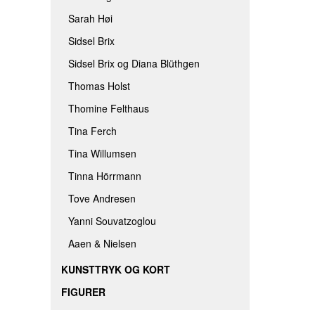
Sarah Høi
Sidsel Brix
Sidsel Brix og Diana Blüthgen
Thomas Holst
Thomine Felthaus
Tina Ferch
Tina Willumsen
Tinna Hörrmann
Tove Andresen
Yanni Souvatzoglou
Aaen & Nielsen
KUNSTTRYK OG KORT
FIGURER