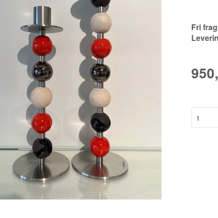
SON
Fri fra
HAUS
Leveri
EN
950
ANN
N