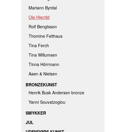
Mariann Byrdal
Ole Hjerrild
Rolf Bengtsson
Thomine Felthaus
Tina Ferch
Tina Willumsen
Tinna Hörrmann
Aaen & Nielsen
BRONZEKUNST
Henrik Busk Andersen bronze
Yanni Souvatzoglou
SMYKKER
JUL
UDENDØRS KUNST