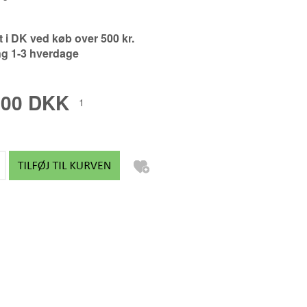
FREDRIK PALMGREN
gt i DK ved køb over 500 kr.
GABY ACEVEDO
ng 1-3 hverdage
GITTE ALS
GITTE LEA ANDERSEN
,00 DKK
1
GITTE TOFT
GLENNI ANDERSEN
HANNE MUNK KURE
HELENE RØMER
HENRIK BUSK ANDERSEN B
HENRIK BUSK ANDERSEN M
JAN SCHULER
JEANNETT BOEL
JES VESTERGAARD