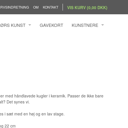
RVSINDRETNING
OM
KONTAKT
VIS KURV (0,00 DKK)
ØRS KUNST
GAVEKORT
KUNSTNERE
BANG SIMONSEN
ANDRZEJ RAFALSKI
N BYRDAL
ANN KRISTOFFERSEN
BENGTSSON
ANNEMETTE HOIER
S HOLST
ANNETTE KAMPMANN ILFEL
ILLUMSEN
ANNETTE PRINTZ
 HÖRRMANN
CHRISTINA WELDINGH
 NIELSEN
CLAUS BRØNDUM SØRENSE
er med håndlavede kugler i keramik. Passer de ikke bare
lt? Det synes vi.
DIANA BLÜTHGEN
s i sæt med en høj og en lav stage.
ELLY PEDERSEN
EVA PEDERSEN
og 22 cm