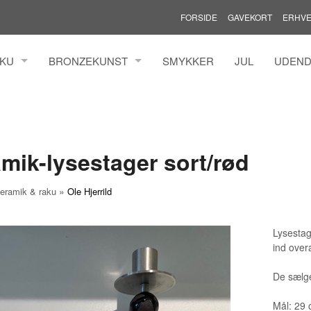
FORSIDE
GAVEKORT
ERHVE
AKU
BRONZEKUNST
SMYKKER
JUL
UDEND
MANN ILFELDT
HENRIK BUSK ANDERSEN BRONZE
MADS 
TZ
YANNI SOUVATZOGLOU
MARIAN
LDINGH
ROLF 
mik-lysestager sort/rød
N
THOMA
TINA W
»
eramik & raku
Ole Hjerrild
GREN
TINNA
KURE
AAEN &
Lysestag
ind overa
IMONSEN
De sælge
ER
AL
Mål: 29 