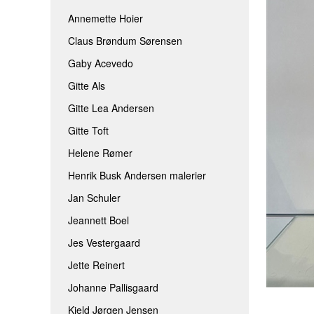
JEANNETT BOEL
ROLF BENGTS
Annemette Hoier
Claus Brøndum Sørensen
JES VESTERGAARD
THOMINE FELT
Gaby Acevedo
JETTE REINERT
TINA FERCH
Gitte Als
JOHANNE PALLISGAARD
TINA WILLUMS
Gitte Lea Andersen
KJELD JØRGEN JENSEN
TINNA HÖRRM
Gitte Toft
LÆRKE BRIX
AAEN & NIELSE
Helene Rømer
MAIBRIT BO
Henrik Busk Andersen malerier
SARAH HØI
Jan Schuler
SIDSEL BRIX
Jeannett Boel
TOVE ANDRESEN
Jes Vestergaard
Jette Reinert
Johanne Pallisgaard
Kjeld Jørgen Jensen