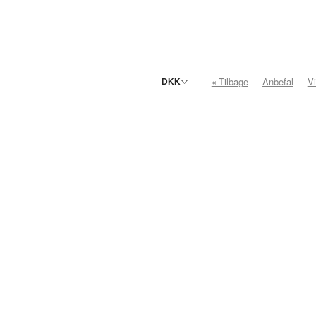
«-Tilbage
Anbefal
V