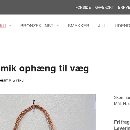
FORSIDE
GAVEKORT
ERHVE
AKU
BRONZEKUNST
SMYKKER
JUL
UDEND
MANN ILFELDT
HENRIK BUSK ANDERSEN BRONZE
MADS 
TZ
YANNI SOUVATZOGLOU
MARIAN
LDINGH
ROLF 
mik ophæng til væg
N
THOMA
TINA W
eramik & raku
GREN
TINNA
KURE
AAEN &
Skøn hå
Mål: H: 
IMONSEN
ER
AL
Fri fra
Leveri