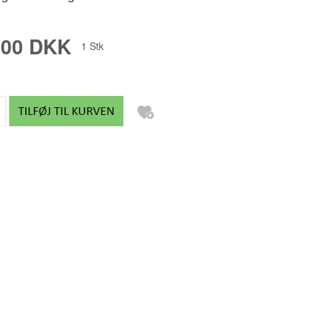
FREDRIK PALMGREN
,00 DKK
GABY ACEVEDO
1
Stk
GITTE ALS
GITTE LEA ANDERSEN
GITTE TOFT
GLENNI ANDERSEN
HANNE MUNK KURE
HELENE RØMER
HENRIK BUSK ANDERSEN B
HENRIK BUSK ANDERSEN M
JAN SCHULER
JEANNETT BOEL
JES VESTERGAARD