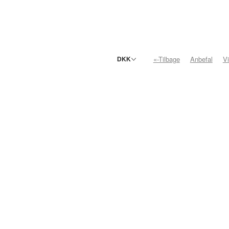
«-Tilbage
Anbefal
V