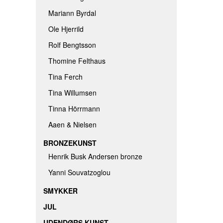
Mariann Byrdal
Ole Hjerrild
Rolf Bengtsson
Thomine Felthaus
Tina Ferch
Tina Willumsen
Tinna Hörrmann
Aaen & Nielsen
BRONZEKUNST
Henrik Busk Andersen bronze
Yanni Souvatzoglou
SMYKKER
JUL
UDENDØRS KUNST