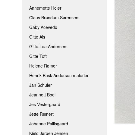
JEANNETT BOEL
ROLF BENGTS
Annemette Hoier
Claus Brøndum Sørensen
JES VESTERGAARD
THOMINE FELT
Gaby Acevedo
JETTE REINERT
TINA FERCH
Gitte Als
JOHANNE PALLISGAARD
TINA WILLUMS
Gitte Lea Andersen
KJELD JØRGEN JENSEN
TINNA HÖRRM
Gitte Toft
LÆRKE BRIX
AAEN & NIELSE
Helene Rømer
MAIBRIT BO
Henrik Busk Andersen malerier
SARAH HØI
Jan Schuler
SIDSEL BRIX
Jeannett Boel
TOVE ANDRESEN
Jes Vestergaard
Jette Reinert
Johanne Pallisgaard
Kjeld Jørgen Jensen