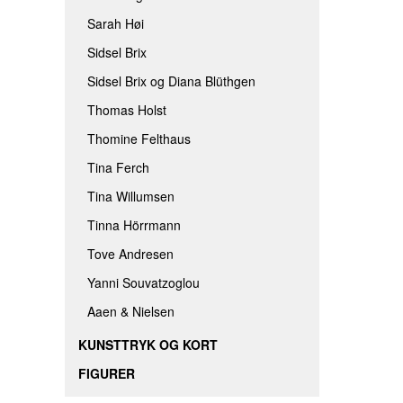
Sarah Høi
Sidsel Brix
Sidsel Brix og Diana Blüthgen
Thomas Holst
Thomine Felthaus
Tina Ferch
Tina Willumsen
Tinna Hörrmann
Tove Andresen
Yanni Souvatzoglou
Aaen & Nielsen
KUNSTTRYK OG KORT
FIGURER