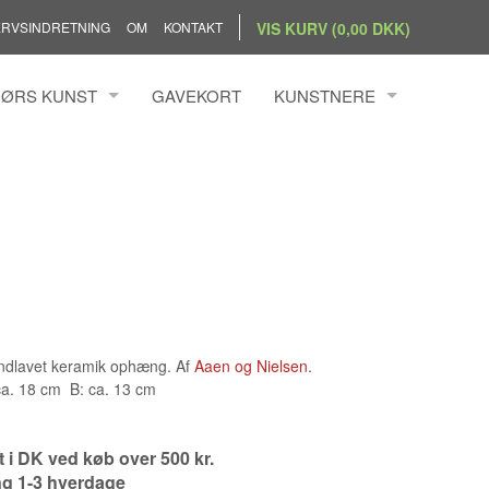
RVSINDRETNING
OM
KONTAKT
VIS KURV (0,00 DKK)
ØRS KUNST
GAVEKORT
KUNSTNERE
BANG SIMONSEN
ANDRZEJ RAFALSKI
N BYRDAL
ANN KRISTOFFERSEN
BENGTSSON
ANNEMETTE HOIER
S HOLST
ANNETTE KAMPMANN ILFEL
ILLUMSEN
ANNETTE PRINTZ
 HÖRRMANN
CHRISTINA WELDINGH
 NIELSEN
CLAUS BRØNDUM SØRENSE
ndlavet keramik ophæng. Af
Aaen og Nielsen
.
ca. 18 cm B: ca. 13 cm
DIANA BLÜTHGEN
ELLY PEDERSEN
gt i DK ved køb over 500 kr.
EVA PEDERSEN
ng 1-3 hverdage