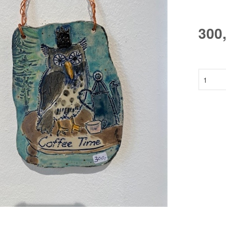
SON
300
HAUS
EN
ANN
N