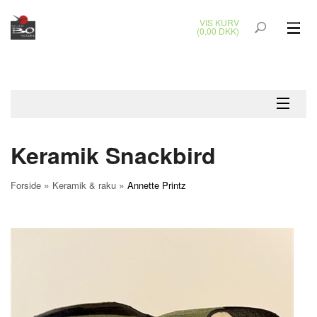
VIS KURV
(0,00 DKK)
GLASKUNST
MALERIER
KERAMIK & RAKU
Keramik Snackbird
BRONZEKUNST
»
»
Forside
Keramik & raku
Annette Printz
SMYKKER
JUL
UDENDØRS KUNST
GAVEKORT