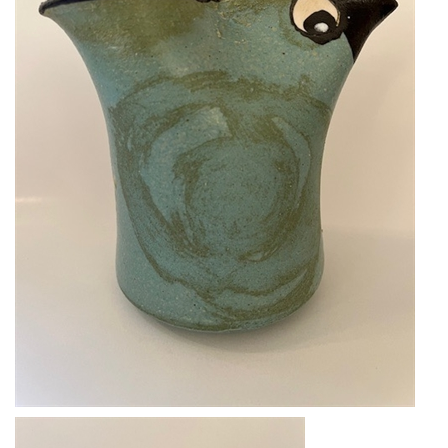
KUNSTNERE
KUNSTTRYK OG KORT
FIGURER
★ ★ ★ ★ ★
FORSIDE
GAVEKORT
ERHVERVSINDRETNING
OM
KONTAKT