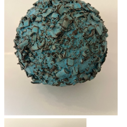
KUNSTNERE
KUNSTTRYK OG KORT
FIGURER
★ ★ ★ ★ ★
FORSIDE
GAVEKORT
ERHVERVSINDRETNING
OM
KONTAKT