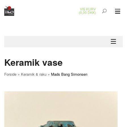
VIS KURV
(0,00 DKK)
GLASKUNST
MALERIER
KERAMIK & RAKU
Keramik vase
BRONZEKUNST
»
»
Forside
Keramik & raku
Mads Bang Simonsen
SMYKKER
JUL
UDENDØRS KUNST
GAVEKORT