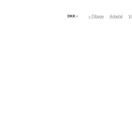
«-Tilbage
Anbefal
V