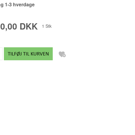
ng 1-3 hverdage
FREDRIK PALMGREN
GABY ACEVEDO
00,00 DKK
1
Stk
GITTE ALS
GITTE LEA ANDERSEN
GITTE TOFT
GLENNI ANDERSEN
HANNE MUNK KURE
HELENE RØMER
HENRIK BUSK ANDERSEN B
HENRIK BUSK ANDERSEN M
JAN SCHULER
JEANNETT BOEL
JES VESTERGAARD