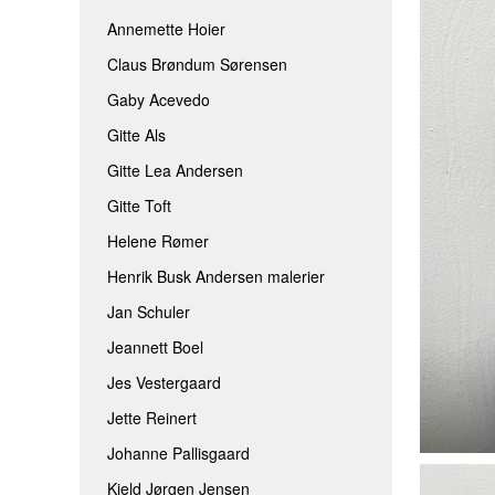
JEANNETT BOEL
ROLF BENGTS
Annemette Hoier
Claus Brøndum Sørensen
JES VESTERGAARD
THOMINE FELT
Gaby Acevedo
JETTE REINERT
TINA FERCH
Gitte Als
JOHANNE PALLISGAARD
TINA WILLUMS
Gitte Lea Andersen
KJELD JØRGEN JENSEN
TINNA HÖRRM
Gitte Toft
LÆRKE BRIX
AAEN & NIELSE
Helene Rømer
MAIBRIT BO
Henrik Busk Andersen malerier
SARAH HØI
Jan Schuler
SIDSEL BRIX
Jeannett Boel
TOVE ANDRESEN
Jes Vestergaard
Jette Reinert
Johanne Pallisgaard
Kjeld Jørgen Jensen