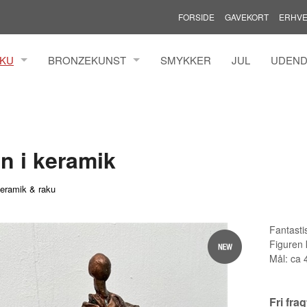
FORSIDE
GAVEKORT
ERHVE
AKU
BRONZEKUNST
SMYKKER
JUL
UDEND
MANN ILFELDT
HENRIK BUSK ANDERSEN BRONZE
MADS 
TZ
YANNI SOUVATZOGLOU
MARIAN
LDINGH
ROLF 
n i keramik
N
THOMA
TINA W
eramik & raku
GREN
TINNA
KURE
AAEN &
Fantasti
Figuren 
IMONSEN
Mål: ca 
ER
AL
Fri fra