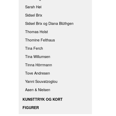
Sarah Høi
Sidsel Brix
Sidsel Brix og Diana Blüthgen
Thomas Holst
Thomine Felthaus
Tina Ferch
Tina Willumsen
Tinna Hörrmann
Tove Andresen
Yanni Souvatzoglou
Aaen & Nielsen
KUNSTTRYK OG KORT
FIGURER