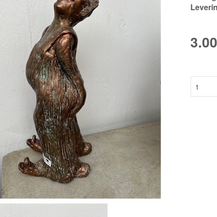
Leveri
SON
HAUS
3.0
EN
ANN
N