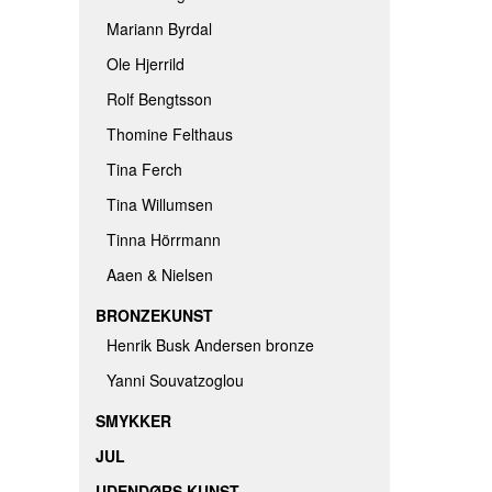
Mariann Byrdal
Ole Hjerrild
Rolf Bengtsson
Thomine Felthaus
Tina Ferch
Tina Willumsen
Tinna Hörrmann
Aaen & Nielsen
BRONZEKUNST
Henrik Busk Andersen bronze
Yanni Souvatzoglou
SMYKKER
JUL
UDENDØRS KUNST