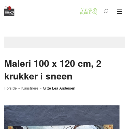
VIS KURV
(0,00 DKK)
GLASKUNST
MALERIER
KERAMIK & RAKU
Maleri 100 x 120 cm, 2
BRONZEKUNST
krukker i sneen
SMYKKER
»
»
Forside
Kunstnere
Gitte Lea Andersen
JUL
UDENDØRS KUNST
GAVEKORT