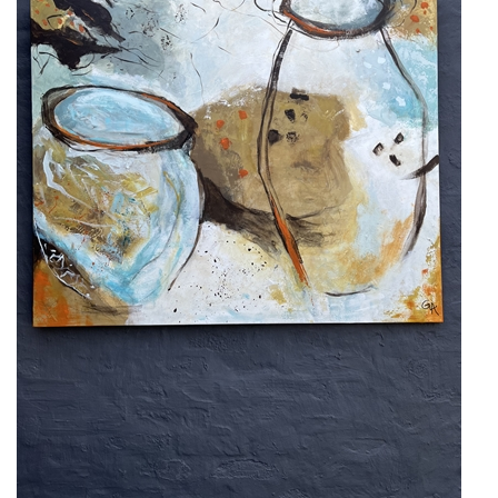
KUNSTNERE
KUNSTTRYK OG KORT
FIGURER
★ ★ ★ ★ ★
FORSIDE
GAVEKORT
ERHVERVSINDRETNING
OM
KONTAKT