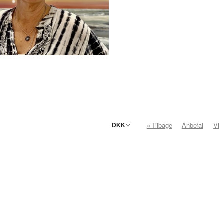
«-Tilbage
Anbefal
V