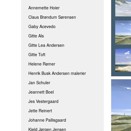
JEANNETT BOEL
ROLF BENGTS
Annemette Hoier
Claus Brøndum Sørensen
JES VESTERGAARD
THOMINE FELT
Gaby Acevedo
JETTE REINERT
TINA FERCH
Gitte Als
JOHANNE PALLISGAARD
TINA WILLUMS
Gitte Lea Andersen
KJELD JØRGEN JENSEN
TINNA HÖRRM
Gitte Toft
LÆRKE BRIX
AAEN & NIELSE
Helene Rømer
MAIBRIT BO
Henrik Busk Andersen malerier
SARAH HØI
Jan Schuler
SIDSEL BRIX
Jeannett Boel
TOVE ANDRESEN
Jes Vestergaard
Jette Reinert
Johanne Pallisgaard
Kjeld Jørgen Jensen