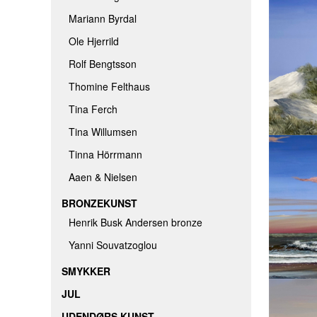
Mariann Byrdal
Ole Hjerrild
Rolf Bengtsson
Thomine Felthaus
Tina Ferch
Tina Willumsen
Tinna Hörrmann
Aaen & Nielsen
BRONZEKUNST
Henrik Busk Andersen bronze
Yanni Souvatzoglou
SMYKKER
JUL
UDENDØRS KUNST