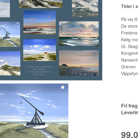
Titler i 
SON
HAUS
På vej t
De store 
Fredens 
Kølig m
EN
Gl. Ska
ANN
Kongevil
Nansenh
N
Grenen
Vippefyr
Fri fra
Leveri
99,