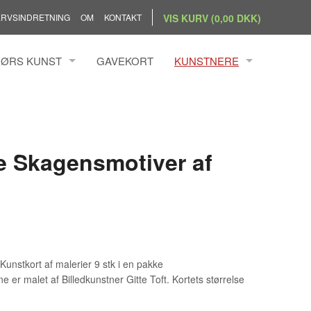
RVSINDRETNING
OM
KONTAKT
VIS KURV (0,00 DKK)
ØRS KUNST
GAVEKORT
KUNSTNERE
BANG SIMONSEN
ANDRZEJ RAFALSKI
N BYRDAL
ANN KRISTOFFERSEN
BENGTSSON
ANNEMETTE HOIER
ne Skagensmotiver af
S HOLST
ANNETTE KAMPMANN ILFEL
ILLUMSEN
ANNETTE PRINTZ
 HÖRRMANN
CHRISTINA WELDINGH
 NIELSEN
CLAUS BRØNDUM SØRENSE
DIANA BLÜTHGEN
unstkort af malerier 9 stk i en pakke
ELLY PEDERSEN
e er malet af Billedkunstner Gitte Toft. Kortets størrelse
EVA PEDERSEN