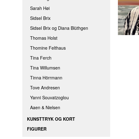
Sarah Høi
Sidsel Brix
Sidsel Brix og Diana Blüthgen
Thomas Holst
Thomine Felthaus
Tina Ferch
Tina Willumsen
Tinna Hörrmann
Tove Andresen
Yanni Souvatzoglou
Aaen & Nielsen
KUNSTTRYK OG KORT
FIGURER