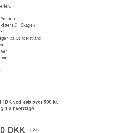
serien:
FREDRIK PALMGREN
GABY ACEVEDO
il Grenen
klitter i Gl. Skagen
GITTE ALS
klit
orgen på Sønderstrand
GITTE LEA ANDERSEN
gen
GITTE TOFT
laen
uset
GLENNI ANDERSEN
HANNE MUNK KURE
et
HELENE RØMER
HENRIK BUSK ANDERSEN B
HENRIK BUSK ANDERSEN M
gt i DK ved køb over 500 kr.
ng 1-3 hverdage
JAN SCHULER
JEANNETT BOEL
00 DKK
1
Stk
JES VESTERGAARD