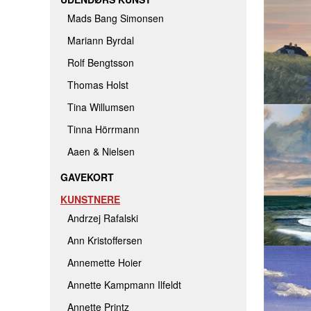
Mads Bang Simonsen
Mariann Byrdal
Rolf Bengtsson
Thomas Holst
Tina Willumsen
Tinna Hörrmann
Aaen & Nielsen
GAVEKORT
KUNSTNERE
Andrzej Rafalski
Ann Kristoffersen
Annemette Hoier
Annette Kampmann Ilfeldt
Annette Printz