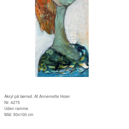
KUNSTNERE
KUNSTTRYK OG KORT
FIGURER
★ ★ ★ ★ ★
FORSIDE
GAVEKORT
ERHVERVSINDRETNING
OM
Akryl på lærred. Af Annemette Hoier
KONTAKT
Nr. 4275
Uden ramme
Mål: 50x100 cm