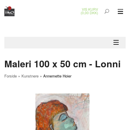
VIS KURV
(0,00 DKK)
GLASKUNST
MALERIER
KERAMIK & RAKU
Maleri 100 x 50 cm - Lonni
BRONZEKUNST
»
»
Forside
Kunstnere
Annemette Hoier
SMYKKER
JUL
UDENDØRS KUNST
GAVEKORT