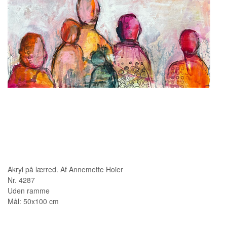
KUNSTNERE
KUNSTTRYK OG KORT
FIGURER
★ ★ ★ ★ ★
FORSIDE
GAVEKORT
ERHVERVSINDRETNING
OM
Akryl på lærred. Af Annemette Hoier
KONTAKT
Nr. 4287
Uden ramme
Mål: 50x100 cm