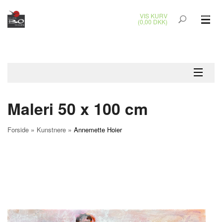
VIS KURV
(0,00 DKK)
GLASKUNST
MALERIER
KERAMIK & RAKU
Maleri 50 x 100 cm
BRONZEKUNST
»
»
Forside
Kunstnere
Annemette Hoier
SMYKKER
JUL
UDENDØRS KUNST
GAVEKORT