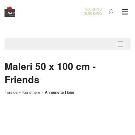
VIS KURV
(0,00 DKK)
GLASKUNST
MALERIER
KERAMIK & RAKU
Maleri 50 x 100 cm -
BRONZEKUNST
Friends
SMYKKER
»
»
Forside
Kunstnere
Annemette Hoier
JUL
UDENDØRS KUNST
GAVEKORT