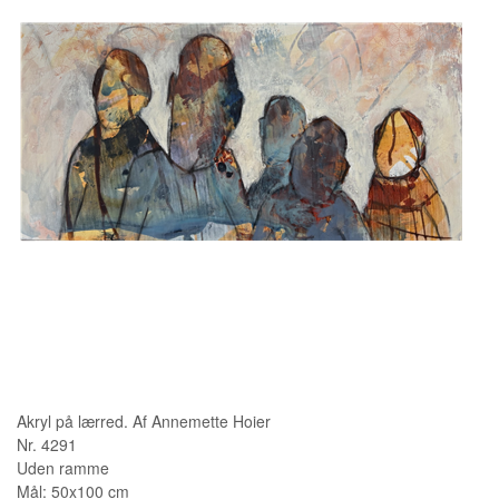
KUNSTNERE
KUNSTTRYK OG KORT
FIGURER
★ ★ ★ ★ ★
FORSIDE
GAVEKORT
ERHVERVSINDRETNING
OM
KONTAKT
Akryl på lærred. Af Annemette Hoier
Nr. 4291
Uden ramme
Mål: 50x100 cm