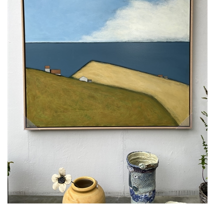
KUNSTNERE
KUNSTTRYK OG KORT
FIGURER
★ ★ ★ ★ ★
FORSIDE
GAVEKORT
ERHVERVSINDRETNING
OM
KONTAKT