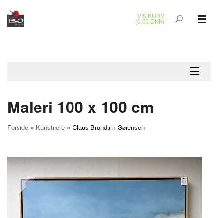
VIS KURV
(0,00 DKK)
GLASKUNST
MALERIER
KERAMIK & RAKU
Maleri 100 x 100 cm
BRONZEKUNST
»
»
Forside
Kunstnere
Claus Brøndum Sørensen
SMYKKER
JUL
UDENDØRS KUNST
GAVEKORT