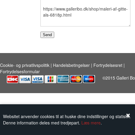
KUNSTNERE
KUNSTTRYK OG KORT
FIGURER
★ ★ ★ ★ ★
Cookie- og privatlivspolitik
|
Handelsbetingelser
|
Fortrydelsesret
|
Fortrydelsesformular
FORSIDE
GAVEKORT
©2015 Galleri Bo
ERHVERVSINDRETNING
OM
KONTAKT
Websitet anvender cookies til at huske dine indstillinger og statistik.
Denne information deles med tredjepart.
Læs mere
.