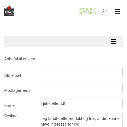
VIS KURV
(0,00 DKK)
GLASKUNST
MALERIER
KERAMIK & RAKU
Anbefal til en ven
BRONZEKUNST
Din email
SMYKKER
Modtager email
JUL
Emne
UDENDØRS KUNST
Besked
GAVEKORT