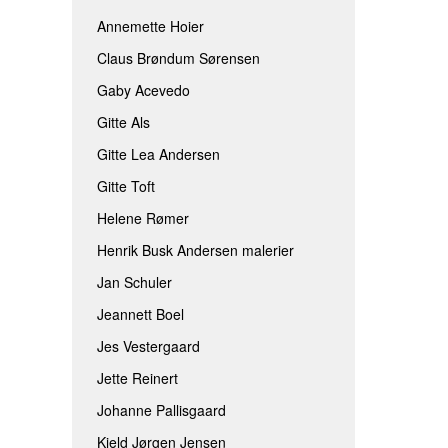
JEANNETT BOEL
ROLF BENGTS
Annemette Hoier
Claus Brøndum Sørensen
JES VESTERGAARD
THOMINE FELT
Gaby Acevedo
JETTE REINERT
TINA FERCH
Gitte Als
JOHANNE PALLISGAARD
TINA WILLUMS
Gitte Lea Andersen
KJELD JØRGEN JENSEN
TINNA HÖRRM
Gitte Toft
LÆRKE BRIX
AAEN & NIELSE
Helene Rømer
MAIBRIT BO
Henrik Busk Andersen malerier
SARAH HØI
Jan Schuler
SIDSEL BRIX
Jeannett Boel
TOVE ANDRESEN
Jes Vestergaard
Jette Reinert
Johanne Pallisgaard
Kjeld Jørgen Jensen