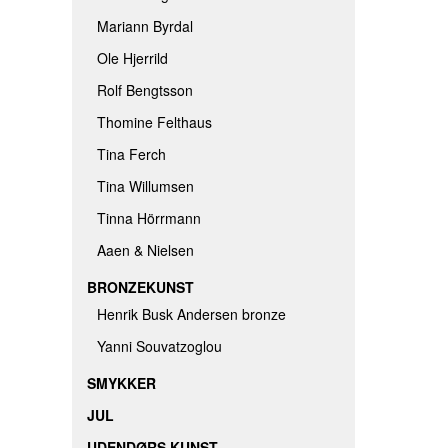
Mariann Byrdal
Ole Hjerrild
Rolf Bengtsson
Thomine Felthaus
Tina Ferch
Tina Willumsen
Tinna Hörrmann
Aaen & Nielsen
BRONZEKUNST
Henrik Busk Andersen bronze
Yanni Souvatzoglou
SMYKKER
JUL
UDENDØRS KUNST