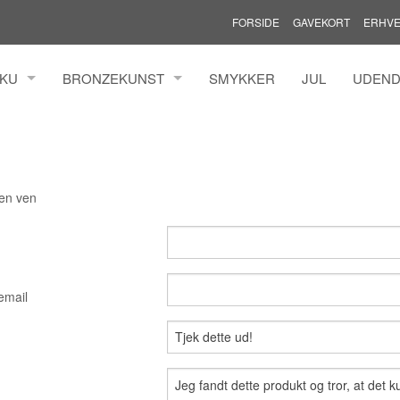
FORSIDE
GAVEKORT
ERHVE
AKU
BRONZEKUNST
SMYKKER
JUL
UDEND
MANN ILFELDT
HENRIK BUSK ANDERSEN BRONZE
MADS 
TZ
YANNI SOUVATZOGLOU
MARIAN
LDINGH
ROLF 
 en ven
N
THOMA
TINA W
GREN
TINNA
KURE
email
AAEN &
IMONSEN
ER
AL