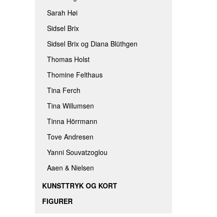
Sarah Høi
Sidsel Brix
Sidsel Brix og Diana Blüthgen
Thomas Holst
Thomine Felthaus
Tina Ferch
Tina Willumsen
Tinna Hörrmann
Tove Andresen
Yanni Souvatzoglou
Aaen & Nielsen
KUNSTTRYK OG KORT
FIGURER