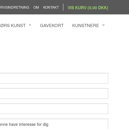
RVSINDRETNING
OM
KONTAKT
VIS KURV (0,00 DKK)
ØRS KUNST
GAVEKORT
KUNSTNERE
BANG SIMONSEN
ANDRZEJ RAFALSKI
N BYRDAL
ANN KRISTOFFERSEN
BENGTSSON
ANNEMETTE HOIER
S HOLST
ANNETTE KAMPMANN ILFEL
ILLUMSEN
ANNETTE PRINTZ
 HÖRRMANN
CHRISTINA WELDINGH
 NIELSEN
CLAUS BRØNDUM SØRENSE
DIANA BLÜTHGEN
ELLY PEDERSEN
EVA PEDERSEN