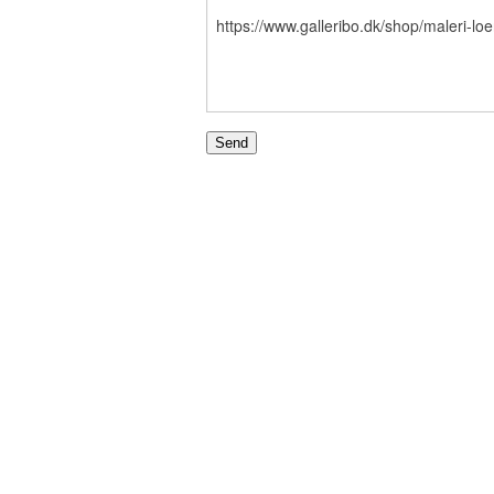
SON
HAUS
EN
ANN
N