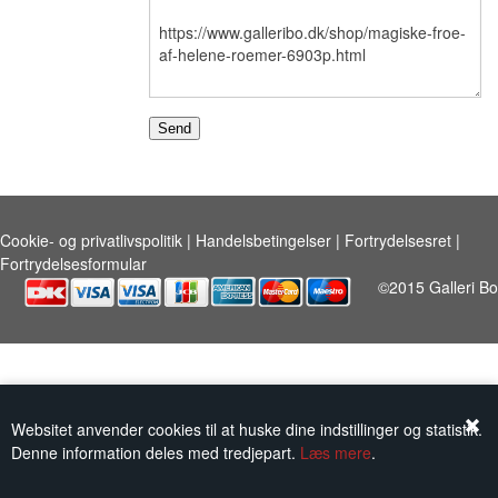
KUNSTNERE
KUNSTTRYK OG KORT
FIGURER
★ ★ ★ ★ ★
Cookie- og privatlivspolitik
|
Handelsbetingelser
|
Fortrydelsesret
|
Fortrydelsesformular
FORSIDE
GAVEKORT
©2015 Galleri Bo
ERHVERVSINDRETNING
OM
KONTAKT
Websitet anvender cookies til at huske dine indstillinger og statistik.
Denne information deles med tredjepart.
Læs mere
.