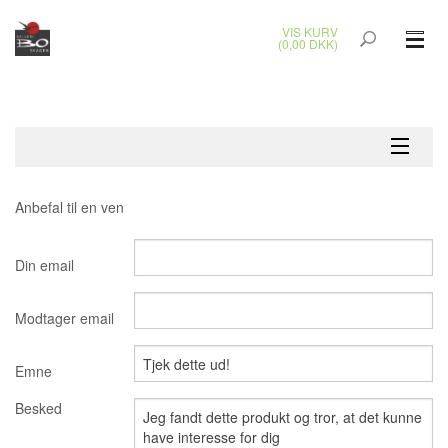
VIS KURV
(0,00 DKK)
GLASKUNST
MALERIER
KERAMIK & RAKU
Anbefal til en ven
BRONZEKUNST
Din email
SMYKKER
Modtager email
JUL
Emne
UDENDØRS KUNST
Besked
GAVEKORT