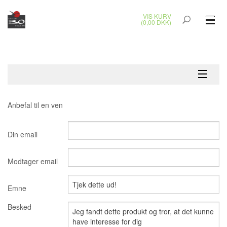
VIS KURV
(0,00 DKK)
GLASKUNST
MALERIER
KERAMIK & RAKU
Anbefal til en ven
BRONZEKUNST
Din email
SMYKKER
Modtager email
JUL
Emne
UDENDØRS KUNST
Besked
GAVEKORT