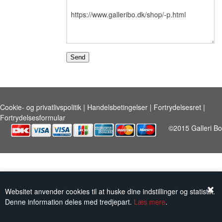
KUNSTNERE
KUNSTTRYK OG KORT
FIGURER
★ ★ ★ ★ ★
Cookie- og privatlivspolitik
|
Handelsbetingelser
|
Fortrydelsesret
|
Fortrydelsesformular
FORSIDE
GAVEKORT
©2015 Galleri Bo
ERHVERVSINDRETNING
OM
KONTAKT
Websitet anvender cookies til at huske dine indstillinger og statistik.
Denne information deles med tredjepart.
Læs mere
.