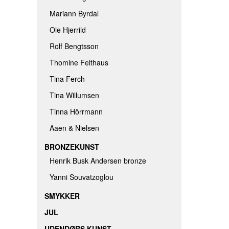
Mariann Byrdal
Ole Hjerrild
Rolf Bengtsson
Thomine Felthaus
Tina Ferch
Tina Willumsen
Tinna Hörrmann
Aaen & Nielsen
BRONZEKUNST
Henrik Busk Andersen bronze
Yanni Souvatzoglou
SMYKKER
JUL
UDENDØRS KUNST