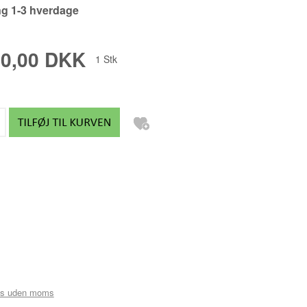
ng 1-3 hverdage
FREDRIK PALMGREN
GABY ACEVEDO
00,00 DKK
1
Stk
GITTE ALS
GITTE LEA ANDERSEN
GITTE TOFT
GLENNI ANDERSEN
HANNE MUNK KURE
HELENE RØMER
HENRIK BUSK ANDERSEN B
HENRIK BUSK ANDERSEN M
JAN SCHULER
JEANNETT BOEL
is uden moms
JES VESTERGAARD