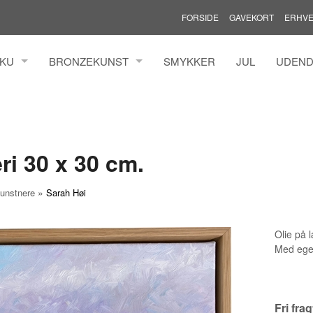
FORSIDE
GAVEKORT
ERHVE
AKU
BRONZEKUNST
SMYKKER
JUL
UDEND
MANN ILFELDT
HENRIK BUSK ANDERSEN BRONZE
MADS 
TZ
YANNI SOUVATZOGLOU
MARIAN
LDINGH
ROLF 
ri 30 x 30 cm.
N
THOMA
TINA W
»
unstnere
Sarah Høi
GREN
TINNA
KURE
AAEN &
Olie på 
Med ege
IMONSEN
ER
AL
Fri fra