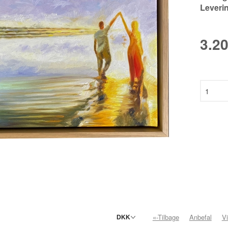
Leveri
SON
HAUS
3.2
EN
ANN
N
«-Tilbage
Anbefal
V