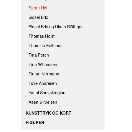
Sarah Høi
Sidsel Brix
Sidsel Brix og Diana Blüthgen
Thomas Holst
Thomine Felthaus
Tina Ferch
Tina Willumsen
Tinna Hörrmann
Tove Andresen
Yanni Souvatzoglou
Aaen & Nielsen
KUNSTTRYK OG KORT
FIGURER