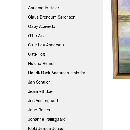
JEANNETT BOEL
ROLF BENGTS
Annemette Hoier
Claus Brøndum Sørensen
JES VESTERGAARD
THOMINE FELT
Gaby Acevedo
JETTE REINERT
TINA FERCH
Gitte Als
JOHANNE PALLISGAARD
TINA WILLUMS
Gitte Lea Andersen
KJELD JØRGEN JENSEN
TINNA HÖRRM
Gitte Toft
LÆRKE BRIX
AAEN & NIELSE
Helene Rømer
MAIBRIT BO
Henrik Busk Andersen malerier
SARAH HØI
Jan Schuler
SIDSEL BRIX
Jeannett Boel
TOVE ANDRESEN
Jes Vestergaard
Jette Reinert
Johanne Pallisgaard
Kjeld Jørgen Jensen